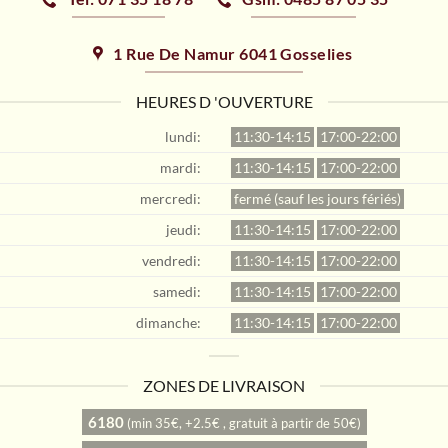
1 Rue De Namur 6041 Gosselies
HEURES D 'OUVERTURE
lundi:
11:30-14:15
17:00-22:00
mardi:
11:30-14:15
17:00-22:00
mercredi:
fermé (sauf les jours fériés)
jeudi:
11:30-14:15
17:00-22:00
vendredi:
11:30-14:15
17:00-22:00
samedi:
11:30-14:15
17:00-22:00
dimanche:
11:30-14:15
17:00-22:00
ZONES DE LIVRAISON
6180
(min 35€, +2.5€ , gratuit à partir de 50€)