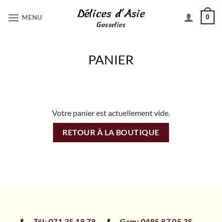
Passer
MENU
0
au
contenu
PANIER
Votre panier est actuellement vide.
RETOUR À LA BOUTIQUE
Tél: 071 35 18 78
Gsm: 0485 87 05 35