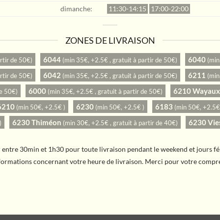
dimanche:
11:30-14:15
17:00-22:00
ZONES DE LIVRAISON
6044
6040
rtir de 50€)
(min 35€, +2.5€ , gratuit à partir de 50€)
(min
6042
6211
rtir de 50€)
(min 35€, +2.5€ , gratuit à partir de 50€)
(min
6000
6210 Wayaux
de 50€)
(min 35€, +2.5€ , gratuit à partir de 50€)
6210
6230
6183
(min 50€, +2.5€ )
(min 50€, +2.5€ )
(min 50€, +2.5€
6230 Thiméon
6230 Vies
)
(min 30€, +2.5€ , gratuit à partir de 40€)
er entre 30min et 1h30 pour toute livraison pendant le weekend et jours f
nformations concernant votre heure de livraison. Merci pour votre compr