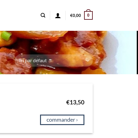
0
€
0,00
€
13,50
commander ›